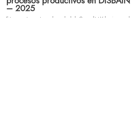
procesos productivos en DISBAIN
– 2025
Este proyecto cuenta con la ayuda de la Generalitat Valenciana en el
marco de la convocatoria INPYME 2025
Año de concesión: 2025
Importe concedido: 69.600,00 €
Número de expediente: INPYME/2025/798
Subvencionado por
GENERALITAT
VALENCIANA